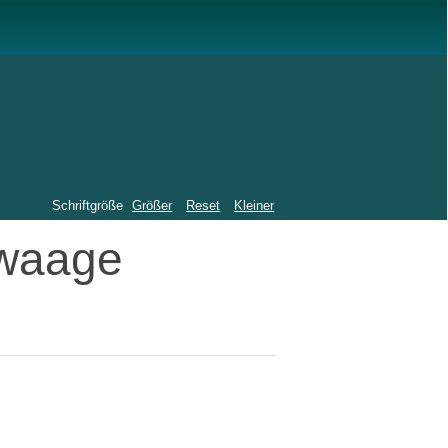
Schriftgröße
Größer
Reset
Kleiner
nwaage